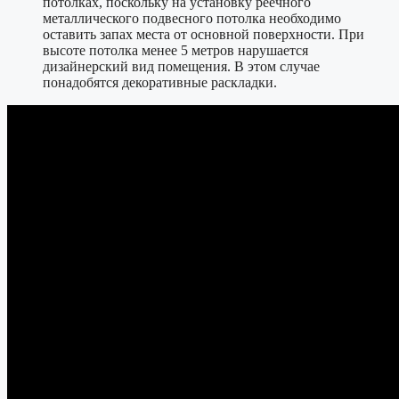
потолках, поскольку на установку реечного
металлического подвесного потолка необходимо
оставить запах места от основной поверхности. При
высоте потолка менее 5 метров нарушается
дизайнерский вид помещения. В этом случае
понадобятся декоративные раскладки.