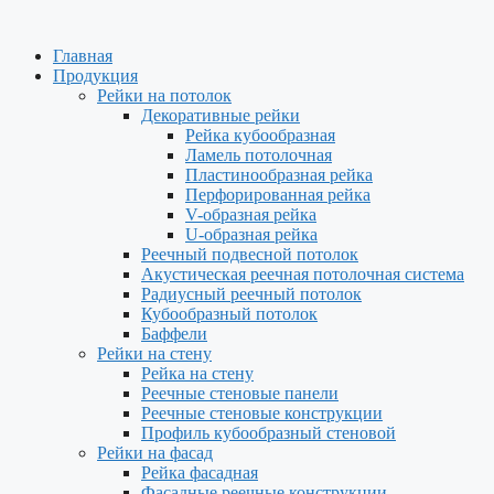
Перейти
к
Главная
содержимому
Продукция
Рейки на потолок
Декоративные рейки
Рейка кубообразная
Ламель потолочная
Пластинообразная рейка
Перфорированная рейка
V-образная рейка
U-образная рейка
Реечный подвесной потолок
Акустическая реечная потолочная система
Радиусный реечный потолок
Кубообразный потолок
Баффели
Рейки на стену
Рейка на стену
Реечные стеновые панели
Реечные стеновые конструкции
Профиль кубообразный стеновой
Рейки на фасад
Рейка фасадная
Фасадные реечные конструкции